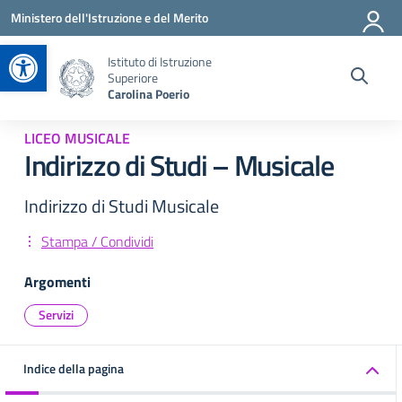
Vai ai contenuti
Vai al menu di navigazione
Vai al footer
Ministero dell'Istruzione e del Merito
Apri la barra degli strumenti
Istituto di Istruzione
Superiore
Carolina Poerio
LICEO MUSICALE
Indirizzo di Studi – Musicale
Indirizzo di Studi Musicale
Stampa / Condividi
Argomenti
Servizi
Indice della pagina