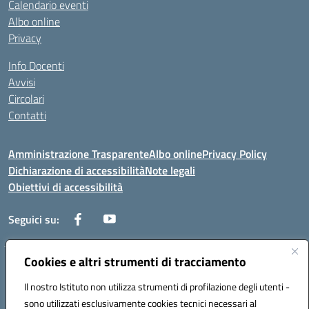
Calendario eventi
Albo online
Privacy
Info Docenti
Avvisi
Circolari
Contatti
Amministrazione Trasparente
Albo online
Privacy Policy
Dichiarazione di accessibilità
Note legali
Obiettivi di accessibilità
Seguici su:
Cookies e altri strumenti di tracciamento
Corso Roma, 1 71100 FOGGIA (FG)
Codice meccanografico: FGPM03000E
Il nostro Istituto non utilizza strumenti di profilazione degli utenti -
Telefono: 0881721392 - Fax: 0881723293
sono utilizzati esclusivamente cookies tecnici necessari al