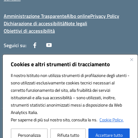
Amministrazione Trasparente
Albo online
Privacy Policy
Dichiarazione di accessibilità
Note legali
Obiettivi di accessibilità
Seguici su:
Cookies e altri strumenti di tracciamento
Corso Roma, 1 71100 FOGGIA (FG)
Codice meccanografico: FGPM03000E
Il nostro Istituto non utilizza strumenti di profilazione degli utenti -
Telefono: 0881721392 - Fax: 0881723293
sono utilizzati esclusivamente cookies tecnici necessari al
Mail: FGPM03000E@istruzione.it - PEC:
corretto funzionamento del sito, alla fruibilità dei servizi
FGPM03000E@pec.istruzione.it
istituzionali e alla sua accessibilità – sono utilizzati, inoltre,
Codice fiscale: 80002240713
strumenti statistici anonimizzati messi a disposizione da Web
Analytics Italia.
Hosting & Powered by 3D Solution S.r.l.
Per saperne di più sul nostro sito, consulta la ns.
Cookie Policy.
Concept & Design by Designers Italia
Personalizza
Rifiuta tutto
Accettare tutto