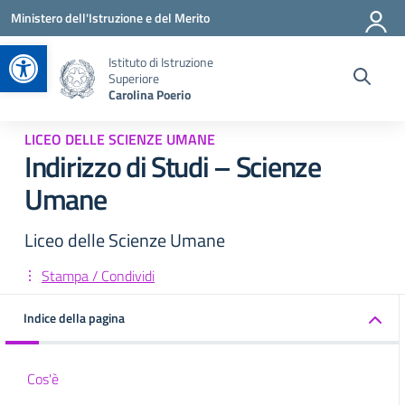
Vai ai contenuti
Vai al menu di navigazione
Vai al footer
Ministero dell'Istruzione e del Merito
Apri la barra degli strumenti
Istituto di Istruzione
Superiore
Carolina Poerio
LICEO DELLE SCIENZE UMANE
Indirizzo di Studi – Scienze
Umane
Liceo delle Scienze Umane
Stampa / Condividi
Indice della pagina
Cos'è