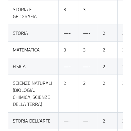
STORIA E
3
3
—-
—-
GEOGRAFIA
STORIA
—-
—-
2
2
MATEMATICA
3
3
2
2
FISICA
—-
—-
2
2
SCIENZE NATURALI
2
2
2
2
(BIOLOGIA,
CHIMICA, SCIENZE
DELLA TERRA)
STORIA DELL’ARTE
—-
—-
2
2