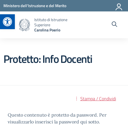
Vai ai contenuti
Vai al menu di navigazione
Vai al footer
Ministero dell'Istruzione e del Merito
Apri la barra degli strumenti
Istituto di Istruzione
Superiore
Carolina Poerio
Protetto: Info Docenti
Stampa / Condividi
Questo contenuto è protetto da password. Per
visualizzarlo inserisci la password qui sotto.