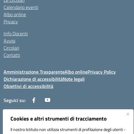
Le circolari
Calendario eventi
Albo online
Privacy
Info Docenti
Avvisi
Circolari
Contatti
Amministrazione Trasparente
Albo online
Privacy Policy
Dichiarazione di accessibilità
Note legali
Obiettivi di accessibilità
Seguici su:
Cookies e altri strumenti di tracciamento
Corso Roma, 1 71100 FOGGIA (FG)
Codice meccanografico: FGPM03000E
Il nostro Istituto non utilizza strumenti di profilazione degli utenti -
Telefono: 0881721392 - Fax: 0881723293