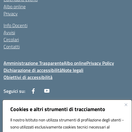
Albo online
Privacy
Info Docenti
Avvisi
Circolari
Contatti
Amministrazione Trasparente
Albo online
Privacy Policy
Dichiarazione di accessibilità
Note legali
Obiettivi di accessibilità
Seguici su:
Cookies e altri strumenti di tracciamento
Corso Roma, 1 71100 FOGGIA (FG)
Codice meccanografico: FGPM03000E
Il nostro Istituto non utilizza strumenti di profilazione degli utenti -
Telefono: 0881721392 - Fax: 0881723293
sono utilizzati esclusivamente cookies tecnici necessari al
Mail: FGPM03000E@istruzione.it - PEC: