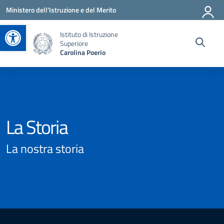
Vai ai contenuti
Vai al menu di navigazione
Vai al footer
Ministero dell'Istruzione e del Merito
Apri la barra degli strumenti
Istituto di Istruzione
Superiore
Carolina Poerio
La Storia
La nostra storia