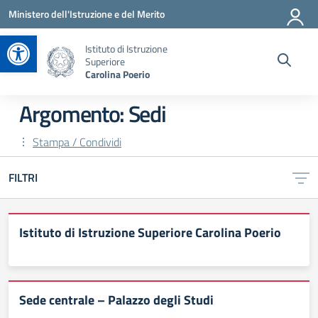
Vai ai contenuti
Vai al menu di navigazione
Vai al footer
Ministero dell'Istruzione e del Merito
Apri la barra degli strumenti
Istituto di Istruzione
Superiore
Carolina Poerio
Argomento: Sedi
Stampa / Condividi
FILTRI
Istituto di Istruzione Superiore Carolina Poerio
Sede centrale – Palazzo degli Studi