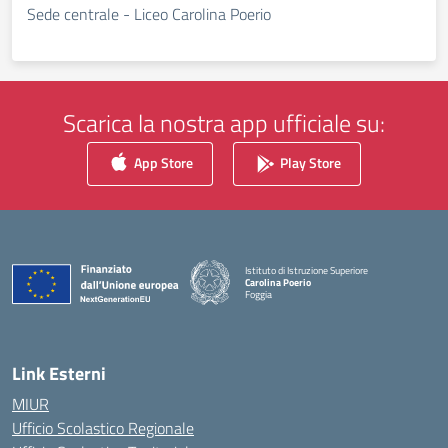
Sede centrale - Liceo Carolina Poerio
Scarica la nostra app ufficiale su:
App Store
Play Store
Istituto di Istruzione Superiore
Carolina Poerio
Foggia
— Visita la pagina iniziale della scuola
Link Esterni
MIUR
Ufficio Scolastico Regionale