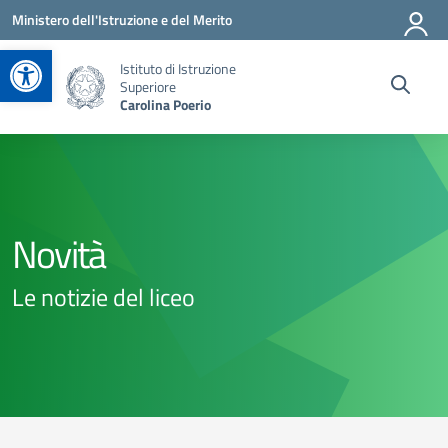
Vai ai contenuti
Vai al menu di navigazione
Vai al footer
Ministero dell'Istruzione e del Merito
Apri la barra degli strumenti
Istituto di Istruzione
Superiore
Carolina Poerio
Novità
Le notizie del liceo