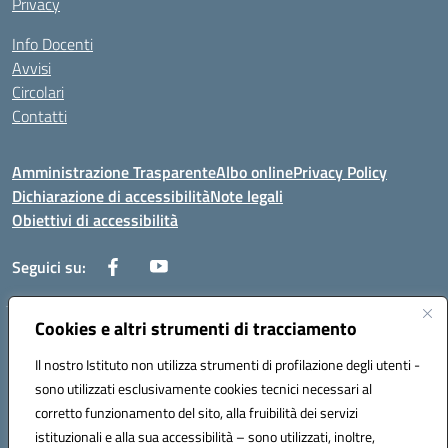
Privacy
Info Docenti
Avvisi
Circolari
Contatti
Amministrazione Trasparente
Albo online
Privacy Policy
Dichiarazione di accessibilità
Note legali
Obiettivi di accessibilità
Seguici su:
Cookies e altri strumenti di tracciamento
Corso Roma, 1 71100 FOGGIA (FG)
Codice meccanografico: FGPM03000E
Il nostro Istituto non utilizza strumenti di profilazione degli utenti -
Telefono: 0881721392 - Fax: 0881723293
sono utilizzati esclusivamente cookies tecnici necessari al
Mail: FGPM03000E@istruzione.it - PEC:
corretto funzionamento del sito, alla fruibilità dei servizi
FGPM03000E@pec.istruzione.it
istituzionali e alla sua accessibilità – sono utilizzati, inoltre,
Codice fiscale: 80002240713