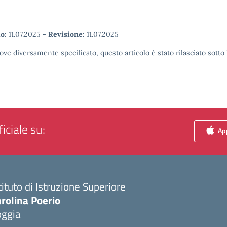
o:
11.07.2025
-
Revisione:
11.07.2025
ove diversamente specificato, questo articolo è stato rilasciato sott
iciale su:
App
tituto di Istruzione Superiore
rolina Poerio
oggia