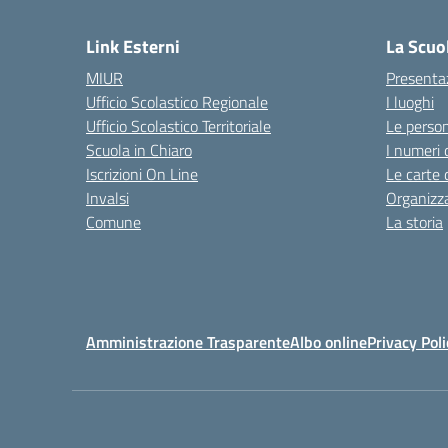
— 
Link Esterni
La Scuo
MIUR
Presenta
Ufficio Scolastico Regionale
I luoghi
Ufficio Scolastico Territoriale
Le perso
Scuola in Chiaro
I numeri 
Iscrizioni On Line
Le carte 
Invalsi
Organizz
Comune
La storia
Amministrazione Trasparente
Albo online
Privacy Poli