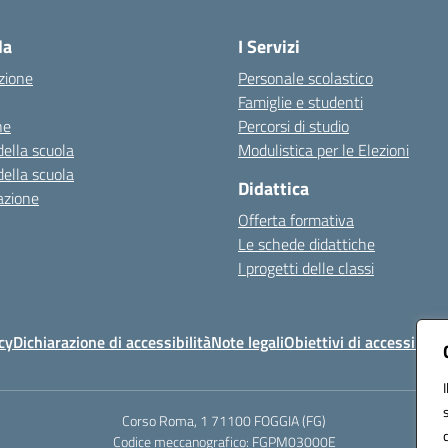
Visita la pagina iniziale della scuola
la
I Servizi
zione
Personale scolastico
Famiglie e studenti
ne
Percorsi di studio
della scuola
Modulistica per le Elezioni
della scuola
Didattica
azione
Offerta formativa
Le schede didattiche
I progetti delle classi
cy
Dichiarazione di accessibilità
Note legali
Obiettivi di accessibilit
Corso Roma, 1 71100 FOGGIA (FG)
Codice meccanografico: FGPM03000E