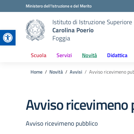
Vai ai contenuti
Vai al menu di navigazione
Vai al footer
Ministero dell'Istruzione e del Merito
Istituto di Istruzione Superiore
Carolina Poerio
Apri la barra degli strumenti
Foggia
Scuola
Servizi
Novità
Didattica
Home
Novità
Avvisi
Avviso ricevimeno pub
Avviso ricevimeno 
Avviso ricevimeno pubblico