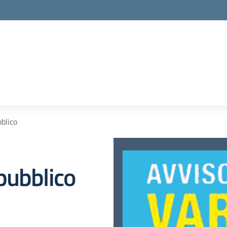
blico
pubblico