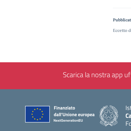
Pubblicat
Eccetto d
Scarica la nostra app uff
Is
Ca
F