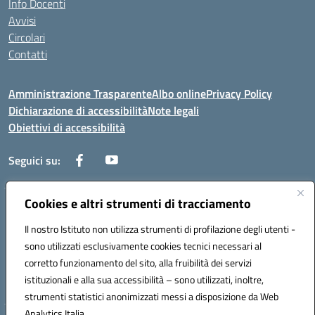
Info Docenti
Avvisi
Circolari
Contatti
Amministrazione Trasparente
Albo online
Privacy Policy
Dichiarazione di accessibilità
Note legali
Obiettivi di accessibilità
Seguici su:
Cookies e altri strumenti di tracciamento
Corso Roma, 1 71100 FOGGIA (FG)
Codice meccanografico: FGPM03000E
Il nostro Istituto non utilizza strumenti di profilazione degli utenti -
Telefono: 0881721392 - Fax: 0881723293
sono utilizzati esclusivamente cookies tecnici necessari al
Mail: FGPM03000E@istruzione.it - PEC:
corretto funzionamento del sito, alla fruibilità dei servizi
FGPM03000E@pec.istruzione.it
istituzionali e alla sua accessibilità – sono utilizzati, inoltre,
Codice fiscale: 80002240713
strumenti statistici anonimizzati messi a disposizione da Web
Analytics Italia.