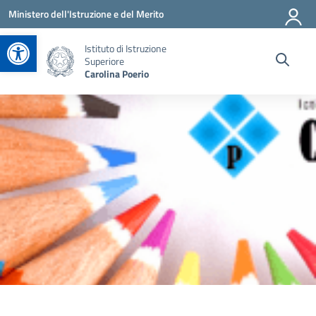
Vai ai contenuti
Vai al menu di navigazione
Vai al footer
Ministero dell'Istruzione e del Merito
Apri la barra degli strumenti
Istituto di Istruzione
Superiore
Carolina Poerio