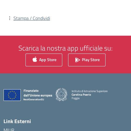
Stampa / Condividi
Scarica la nostra app ufficiale su:
App Store
Play Store
Istituto di Istruzione Superiore
Carolina Poerio
Foggia
— Visita la pagina iniziale della scuola
Link Esterni
MIUR