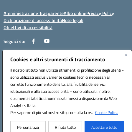
Amministrazione Trasparente
Albo online
Privacy Policy
Dichiarazione di accessibilità
Note legali
Obiettivi di accessibilità
Seguici su:
Cookies e altri strumenti di tracciamento
Corso Roma, 1 71100 FOGGIA (FG)
Codice meccanografico: FGPM03000E
Il nostro Istituto non utilizza strumenti di profilazione degli utenti -
Telefono: 0881721392 - Fax: 0881723293
sono utilizzati esclusivamente cookies tecnici necessari al
Mail: FGPM03000E@istruzione.it - PEC:
corretto funzionamento del sito, alla fruibilità dei servizi
FGPM03000E@pec.istruzione.it
istituzionali e alla sua accessibilità – sono utilizzati, inoltre,
Codice fiscale: 80002240713
strumenti statistici anonimizzati messi a disposizione da Web
Analytics Italia.
Hosting & Powered by 3D Solution S.r.l.
Per saperne di più sul nostro sito, consulta la ns.
Cookie Policy.
Concept & Design by Designers Italia
Personalizza
Rifiuta tutto
Accettare tutto