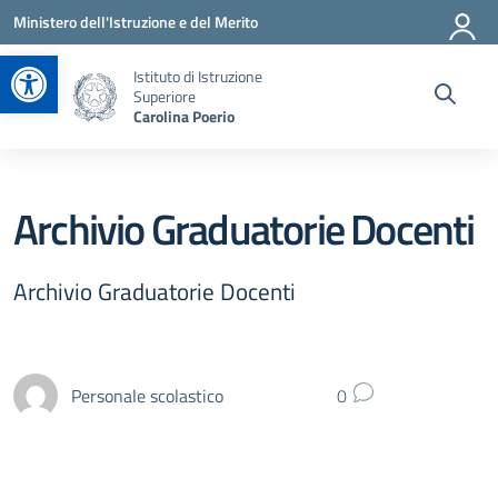
Vai ai contenuti
Vai al menu di navigazione
Vai al footer
Ministero dell'Istruzione e del Merito
Apri la barra degli strumenti
Istituto di Istruzione
Superiore
Carolina Poerio
Archivio Graduatorie Docenti
Archivio Graduatorie Docenti
Personale scolastico
0