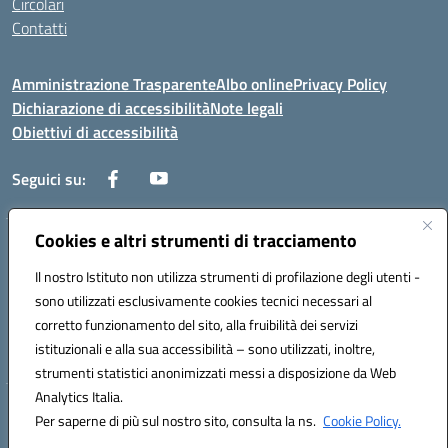
Circolari
Contatti
Amministrazione Trasparente
Albo online
Privacy Policy
Dichiarazione di accessibilità
Note legali
Obiettivi di accessibilità
Seguici su:
Cookies e altri strumenti di tracciamento
Corso Roma, 1 71100 FOGGIA (FG)
Codice meccanografico: FGPM03000E
Il nostro Istituto non utilizza strumenti di profilazione degli utenti -
Telefono: 0881721392 - Fax: 0881723293
sono utilizzati esclusivamente cookies tecnici necessari al
Mail: FGPM03000E@istruzione.it - PEC:
corretto funzionamento del sito, alla fruibilità dei servizi
FGPM03000E@pec.istruzione.it
istituzionali e alla sua accessibilità – sono utilizzati, inoltre,
Codice fiscale: 80002240713
strumenti statistici anonimizzati messi a disposizione da Web
Analytics Italia.
Hosting & Powered by 3D Solution S.r.l.
Per saperne di più sul nostro sito, consulta la ns.
Cookie Policy.
Concept & Design by Designers Italia