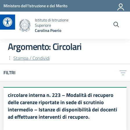
Vai ai contenuti
Vai al menu di navigazione
Vai al footer
Ministero dell'Istruzione e del Merito
Apri la barra degli strumenti
Istituto di Istruzione
Superiore
Carolina Poerio
Argomento: Circolari
Stampa / Condividi
FILTRI
circolare interna n. 223 – Modalità di recupero
delle carenze riportate in sede di scrutinio
intermedio – Istanze di disponibilità dei docenti
ad effettuare interventi di recupero.