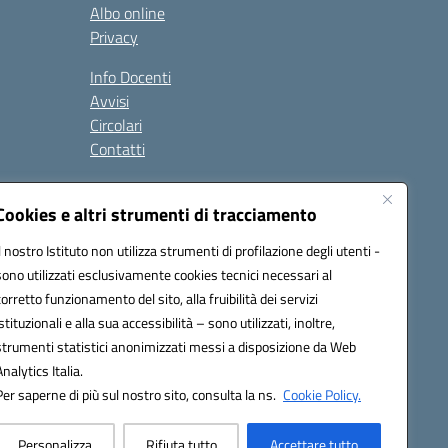
Albo online
Privacy
Info Docenti
Avvisi
Circolari
Contatti
à
Seguici su:
Cookies e altri strumenti di tracciamento
Il nostro Istituto non utilizza strumenti di profilazione degli utenti -
sono utilizzati esclusivamente cookies tecnici necessari al
corretto funzionamento del sito, alla fruibilità dei servizi
istituzionali e alla sua accessibilità – sono utilizzati, inoltre,
strumenti statistici anonimizzati messi a disposizione da Web
Analytics Italia.
Per saperne di più sul nostro sito, consulta la ns.
Cookie Policy.
Personalizza
Rifiuta tutto
Accettare tutto