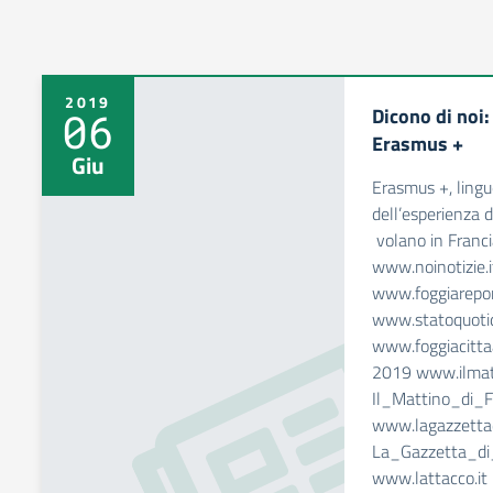
2019
Dicono di noi
06
Erasmus +
Giu
Erasmus +, lingu
dell’esperienza d
volano in Franci
www.noinotizie.
www.foggiarepo
www.statoquoti
www.foggiacitta
2019 www.ilmatt
Il_Mattino_di_
www.lagazzettad
La_Gazzetta_d
www.lattacco.it