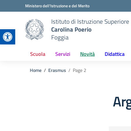
Vai ai contenuti
Vai al menu di navigazione
Vai al footer
Ministero dell'Istruzione e del Merito
Istituto di Istruzione Superiore
Carolina Poerio
Apri la barra degli strumenti
Foggia
Scuola
Servizi
Novità
Didattica
Home
Erasmus
Page 2
Ar