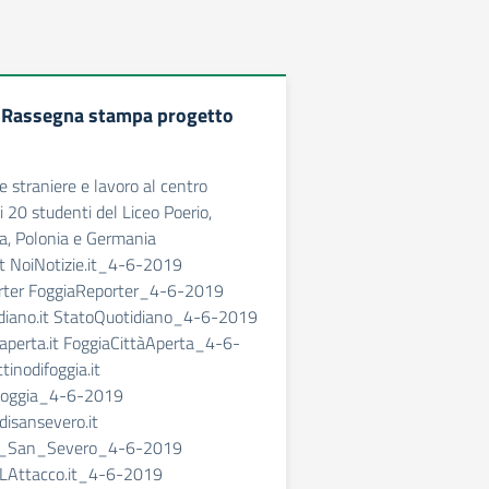
: Rassegna stampa progetto
e straniere e lavoro al centro
i 20 studenti del Liceo Poerio,
a, Polonia e Germania
it NoiNotizie.it_4-6-2019
rter FoggiaReporter_4-6-2019
diano.it StatoQuotidiano_4-6-2019
aperta.it FoggiaCittàAperta_4-6-
inodifoggia.it
Foggia_4-6-2019
isansevero.it
i_San_Severo_4-6-2019
 LAttacco.it_4-6-2019