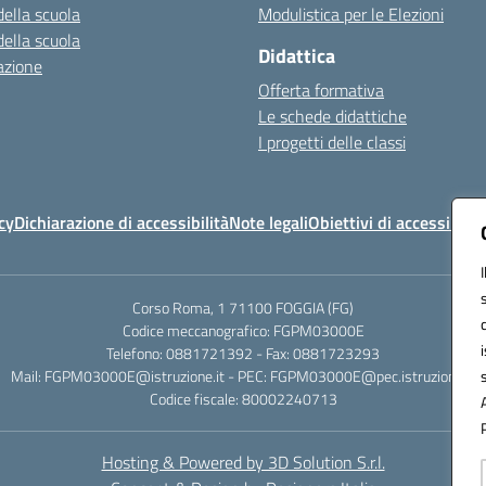
della scuola
Modulistica per le Elezioni
della scuola
Didattica
azione
Offerta formativa
Le schede didattiche
I progetti delle classi
cy
Dichiarazione di accessibilità
Note legali
Obiettivi di accessibilit
Corso Roma, 1 71100 FOGGIA (FG)
Codice meccanografico: FGPM03000E
Telefono: 0881721392 - Fax: 0881723293
Mail: FGPM03000E@istruzione.it - PEC: FGPM03000E@pec.istruzione.it
Codice fiscale: 80002240713
Hosting & Powered by 3D Solution S.r.l.