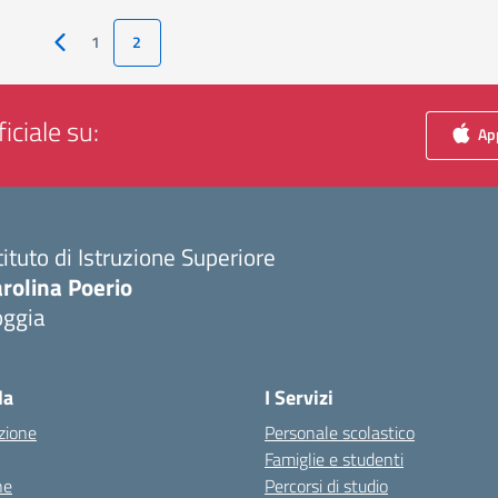
1
2
Pagina precedente
iciale su:
App
tituto di Istruzione Superiore
rolina Poerio
oggia
Visita la pagina iniziale della scuola
la
I Servizi
zione
Personale scolastico
Famiglie e studenti
ne
Percorsi di studio