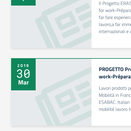
Il Progetto ERA
for work-Prépara
far fare esperie
lavoro,a far imm
internazionali e 
2019
PROGETTO Pre
30
work-Préparat
Mar
Lavori prodotti p
Mobilità in Franc
ESABAC. Italian 
mobilité lavoro 