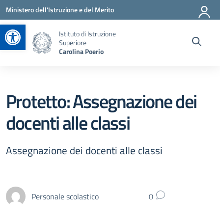
Vai ai contenuti
Vai al menu di navigazione
Vai al footer
Ministero dell'Istruzione e del Merito
Apri la barra degli strumenti
Istituto di Istruzione
Superiore
Carolina Poerio
Protetto: Assegnazione dei
docenti alle classi
Assegnazione dei docenti alle classi
Personale scolastico
0