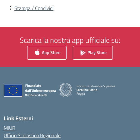
Stampa / Condividi
Scarica la nostra app ufficiale su:
App Store
Play Store
Istituto di Istruzione Superiore
Carolina Poerio
Foggia
— Visita la pagina iniziale della scuola
Link Esterni
MIUR
Ufficio Scolastico Regionale