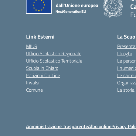
Ca
F
— 
Link Esterni
La Scuo
MIUR
Presenta
Ufficio Scolastico Regionale
I luoghi
Ufficio Scolastico Territoriale
Le perso
Scuola in Chiaro
I numeri 
Iscrizioni On Line
Le carte 
Invalsi
Organizz
Comune
La storia
Amministrazione Trasparente
Albo online
Privacy Poli