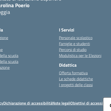
rolina Poerio
oggia
Visita la pagina iniziale della scuola
la
I Servizi
zione
Personale scolastico
Famiglie e studenti
ne
Percorsi di studio
della scuola
Modulistica per le Elezioni
della scuola
Didattica
azione
Offerta formativa
Le schede didattiche
I progetti delle classi
cy
Dichiarazione di accessibilità
Note legali
Obiettivi di accessibilit