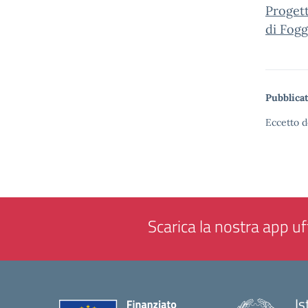
Proget
di Foggi
Pubblicat
Eccetto d
Scarica la nostra app uff
Is