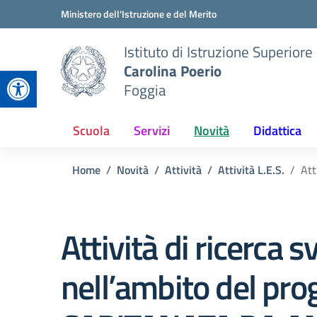
Vai ai contenuti
Vai al menu di navigazione
Vai al footer
Ministero dell'Istruzione e del Merito
Istituto di Istruzione Superiore
Carolina Poerio
Apri la barra degli strumenti
Foggia
Scuola
Servizi
Novità
Didattica
Home
Novità
Attività
Attività L.E.S.
Att
Attività di ricerca s
nell’ambito del pro