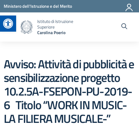
Vai ai contenuti
Vai al menu di navigazione
Vai al footer
Ministero dell'Istruzione e del Merito
Apri la barra degli strumenti
Istituto di Istruzione
Superiore
Carolina Poerio
Avviso: Attività di pubblicità e
sensibilizzazione progetto
10.2.5A-FSEPON-PU-2019-
6 Titolo “WORK IN MUSIC-
LA FILIERA MUSICALE-”