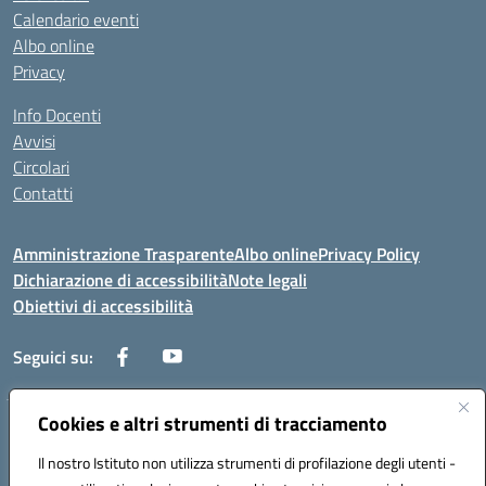
Calendario eventi
Albo online
Privacy
Info Docenti
Avvisi
Circolari
Contatti
Amministrazione Trasparente
Albo online
Privacy Policy
Dichiarazione di accessibilità
Note legali
Obiettivi di accessibilità
Seguici su:
Cookies e altri strumenti di tracciamento
Corso Roma, 1 71100 FOGGIA (FG)
Codice meccanografico: FGPM03000E
Il nostro Istituto non utilizza strumenti di profilazione degli utenti -
Telefono: 0881721392 - Fax: 0881723293