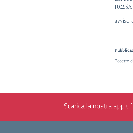
10.2.5
avviso 
Pubblicat
Eccetto d
Scarica la nostra app uff