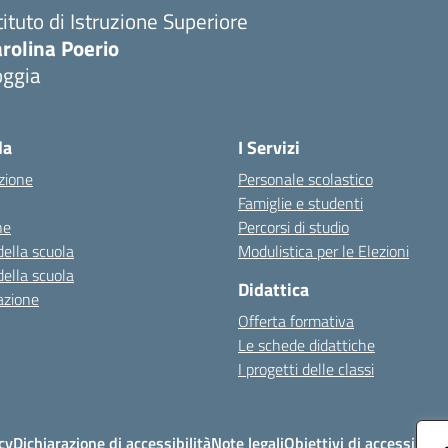
tituto di Istruzione Superiore
rolina Poerio
oggia
Visita la pagina iniziale della scuola
la
I Servizi
zione
Personale scolastico
Famiglie e studenti
ne
Percorsi di studio
della scuola
Modulistica per le Elezioni
della scuola
Didattica
azione
Offerta formativa
Le schede didattiche
I progetti delle classi
cy
Dichiarazione di accessibilità
Note legali
Obiettivi di accessibilit