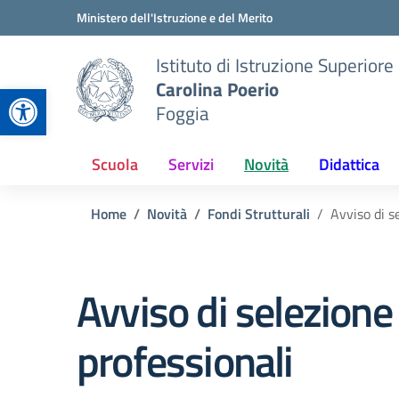
Vai ai contenuti
Vai al menu di navigazione
Vai al footer
Ministero dell'Istruzione e del Merito
Istituto di Istruzione Superiore
Carolina Poerio
Apri la barra degli strumenti
Foggia
Scuola
Servizi
Novità
Didattica
Home
Novità
Fondi Strutturali
Avviso di s
Avviso di selezione
professionali