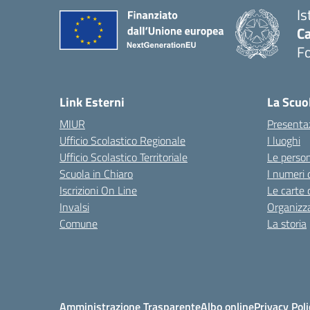
Is
Ca
F
— 
Link Esterni
La Scuo
MIUR
Presenta
Ufficio Scolastico Regionale
I luoghi
Ufficio Scolastico Territoriale
Le perso
Scuola in Chiaro
I numeri 
Iscrizioni On Line
Le carte 
Invalsi
Organizz
Comune
La storia
Amministrazione Trasparente
Albo online
Privacy Poli