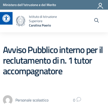
Vai ai contenuti
Vai al menu di navigazione
Vai al footer
Ministero dell'Istruzione e del Merito
Apri la barra degli strumenti
Istituto di Istruzione
Superiore
Carolina Poerio
Avviso Pubblico interno per il
reclutamento di n. 1 tutor
accompagnatore
Personale scolastico
0