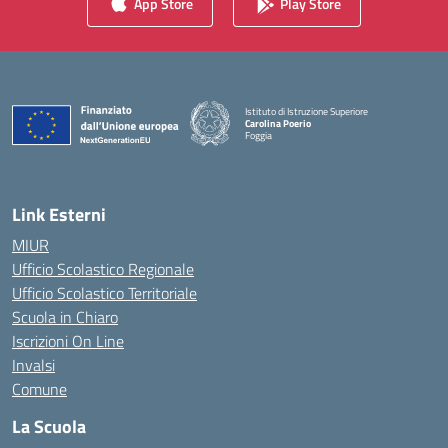
App Store
Play Store
Istituto di Istruzione Superiore
Carolina Poerio
Foggia
— Visita la pagina iniziale della scuola
Link Esterni
MIUR
Ufficio Scolastico Regionale
Ufficio Scolastico Territoriale
Scuola in Chiaro
Iscrizioni On Line
Invalsi
Comune
La Scuola