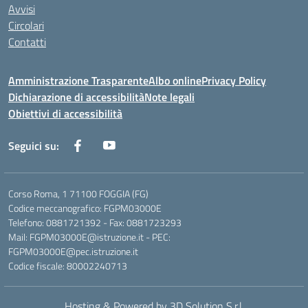
Avvisi
Circolari
Contatti
Amministrazione Trasparente
Albo online
Privacy Policy
Dichiarazione di accessibilità
Note legali
Obiettivi di accessibilità
Seguici su:
Corso Roma, 1 71100 FOGGIA (FG)
Codice meccanografico: FGPM03000E
Telefono: 0881721392 - Fax: 0881723293
Mail: FGPM03000E@istruzione.it - PEC:
FGPM03000E@pec.istruzione.it
Codice fiscale: 80002240713
Hosting & Powered by 3D Solution S.r.l.