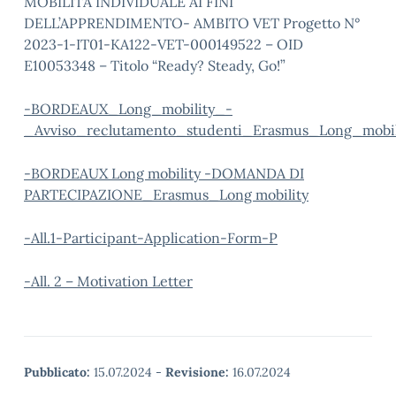
MOBILITÀ INDIVIDUALE AI FINI
DELL’APPRENDIMENTO- AMBITO VET Progetto N°
2023-1-IT01-KA122-VET-000149522 – OID
E10053348 – Titolo “Ready? Steady, Go!”
-BORDEAUX_Long_mobility_-
_Avviso_reclutamento_studenti_Erasmus_Long_mobili
-BORDEAUX Long mobility -DOMANDA DI
PARTECIPAZIONE_Erasmus_Long mobility
-All.1-Participant-Application-Form-P
-All. 2 – Motivation Letter
Pubblicato:
15.07.2024
-
Revisione:
16.07.2024