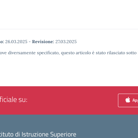
o:
26.03.2025
-
Revisione:
27.03.2025
ove diversamente specificato, questo articolo è stato rilasciato sott
iciale su:
App
tituto di Istruzione Superiore