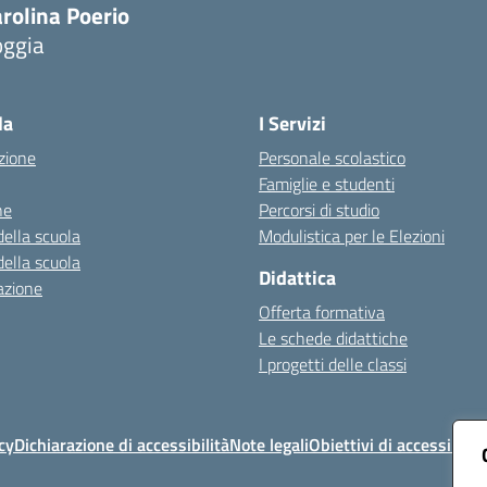
rolina Poerio
oggia
Visita la pagina iniziale della scuola
la
I Servizi
zione
Personale scolastico
Famiglie e studenti
ne
Percorsi di studio
della scuola
Modulistica per le Elezioni
della scuola
Didattica
azione
Offerta formativa
Le schede didattiche
I progetti delle classi
cy
Dichiarazione di accessibilità
Note legali
Obiettivi di accessibilit