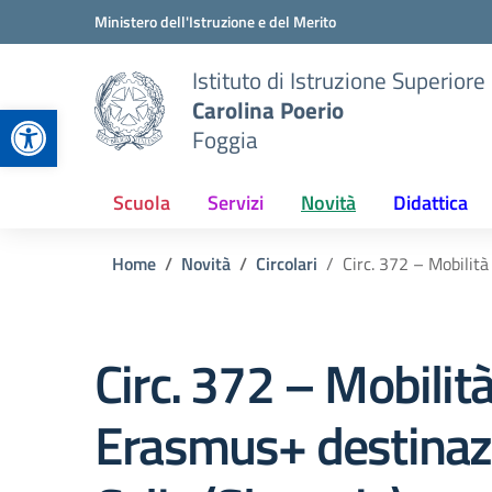
Vai ai contenuti
Vai al menu di navigazione
Vai al footer
Ministero dell'Istruzione e del Merito
Istituto di Istruzione Superiore
Carolina Poerio
Apri la barra degli strumenti
Foggia
Scuola
Servizi
Novità
Didattica
Home
Novità
Circolari
Circ. 372 – Mobilit
Circ. 372 – Mobilit
Erasmus+ destinaz