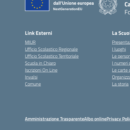
Ca
F
— 
Link Esterni
La Scuo
MIUR
Presenta
Ufficio Scolastico Regionale
I luoghi
Ufficio Scolastico Territoriale
Le perso
Scuola in Chiaro
I numeri 
Iscrizioni On Line
Le carte 
Invalsi
Organizz
Comune
La storia
Amministrazione Trasparente
Albo online
Privacy Poli