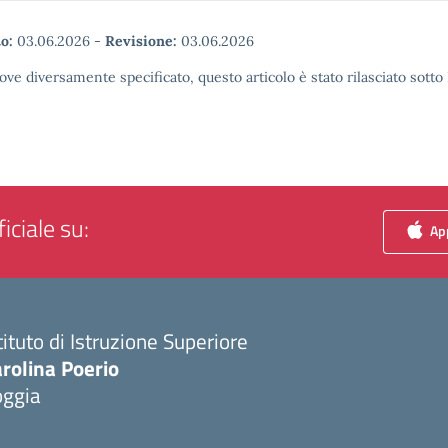
o:
03.06.2026
-
Revisione:
03.06.2026
ove diversamente specificato, questo articolo è stato rilasciato sott
iciale su:
App
tituto di Istruzione Superiore
rolina Poerio
oggia
Visita la pagina iniziale della scuola