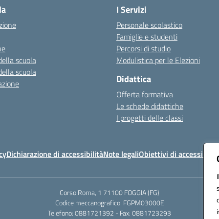
la
I Servizi
zione
Personale scolastico
Famiglie e studenti
ne
Percorsi di studio
della scuola
Modulistica per le Elezioni
della scuola
Didattica
azione
Offerta formativa
Le schede didattiche
I progetti delle classi
cy
Dichiarazione di accessibilità
Note legali
Obiettivi di accessibilit
Corso Roma, 1 71100 FOGGIA (FG)
Codice meccanografico: FGPM03000E
Telefono: 0881721392 - Fax: 0881723293