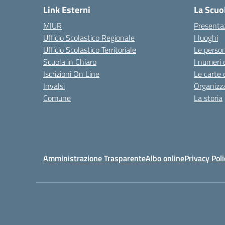
Link Esterni
La Scuo
MIUR
Presenta
Ufficio Scolastico Regionale
I luoghi
Ufficio Scolastico Territoriale
Le perso
Scuola in Chiaro
I numeri 
Iscrizioni On Line
Le carte 
Invalsi
Organizz
Comune
La storia
Amministrazione Trasparente
Albo online
Privacy Poli