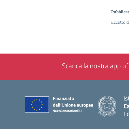
Pubblicat
Eccetto d
Scarica la nostra app uff
Is
Ca
F
— 