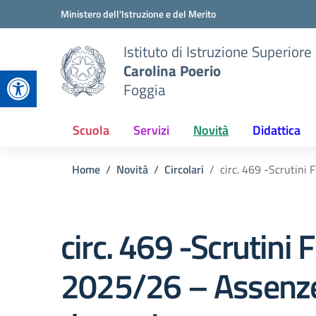
Vai ai contenuti
Vai al menu di navigazione
Vai al footer
Ministero dell'Istruzione e del Merito
Istituto di Istruzione Superiore
Carolina Poerio
Apri la barra degli strumenti
Foggia
Scuola
Servizi
Novità
Didattica
Home
Novità
Circolari
circ. 469 -Scrutini 
circ. 469 -Scrutini Fi
2025/26 – Assenz