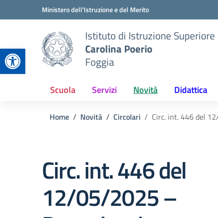
Vai ai contenuti
Vai al menu di navigazione
Vai al footer
Ministero dell'Istruzione e del Merito
Istituto di Istruzione Superiore
Carolina Poerio
Apri la barra degli strumenti
Foggia
Scuola
Servizi
Novità
Didattica
Home
Novità
Circolari
Circ. int. 446 del 
Circ. int. 446 del
12/05/2025 –