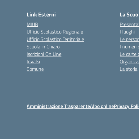
— 
Link Esterni
La Scuo
MIUR
Presenta
Ufficio Scolastico Regionale
I luoghi
Ufficio Scolastico Territoriale
Le perso
Scuola in Chiaro
I numeri 
Iscrizioni On Line
Le carte 
Invalsi
Organizz
Comune
La storia
Amministrazione Trasparente
Albo online
Privacy Poli