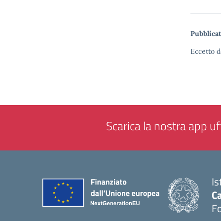
Pubblicat
Eccetto d
Scarica la nostra app uff
Is
Ca
F