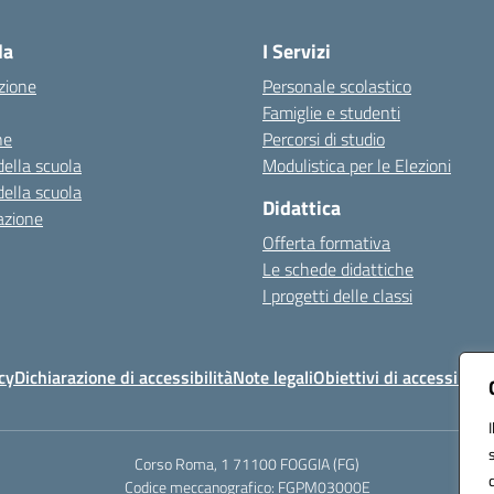
Visita la pagina iniziale della scuola
la
I Servizi
zione
Personale scolastico
Famiglie e studenti
ne
Percorsi di studio
della scuola
Modulistica per le Elezioni
della scuola
Didattica
azione
Offerta formativa
Le schede didattiche
I progetti delle classi
cy
Dichiarazione di accessibilità
Note legali
Obiettivi di accessibilit
Corso Roma, 1 71100 FOGGIA (FG)
Codice meccanografico: FGPM03000E