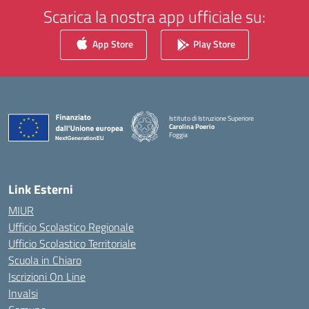
Scarica la nostra app ufficiale su:
App Store
Play Store
Istituto di Istruzione Superiore
Carolina Poerio
Foggia
— Visita la pagina iniziale della scuola
Link Esterni
MIUR
Ufficio Scolastico Regionale
Ufficio Scolastico Territoriale
Scuola in Chiaro
Iscrizioni On Line
Invalsi