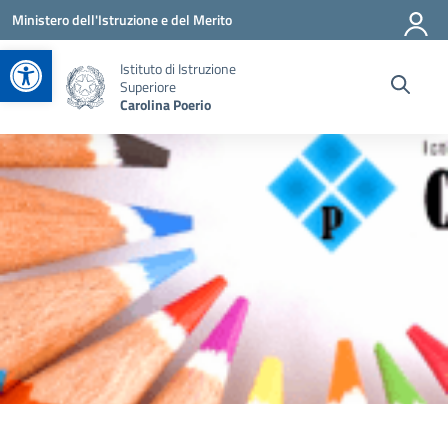
Vai ai contenuti
Vai al menu di navigazione
Vai al footer
Ministero dell'Istruzione e del Merito
Apri la barra degli strumenti
Istituto di Istruzione
Superiore
Carolina Poerio