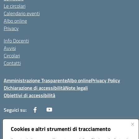
Le circolari
Calendario eventi
Albo online
Privacy
Info Docenti
Avvisi
Circolari
Contatti
Amministrazione Trasparente
Albo online
Privacy Policy
Dichiarazione di accessibilità
Note legali
Obiettivi di accessibilità
Seguici su:
Cookies e altri strumenti di tracciamento
Corso Roma, 1 71100 FOGGIA (FG)
Codice meccanografico: FGPM03000E