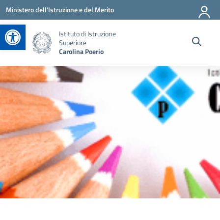
Vai ai contenuti
Vai al menu di navigazione
Vai al footer
Ministero dell'Istruzione e del Merito
Apri la barra degli strumenti
Istituto di Istruzione
Superiore
Carolina Poerio