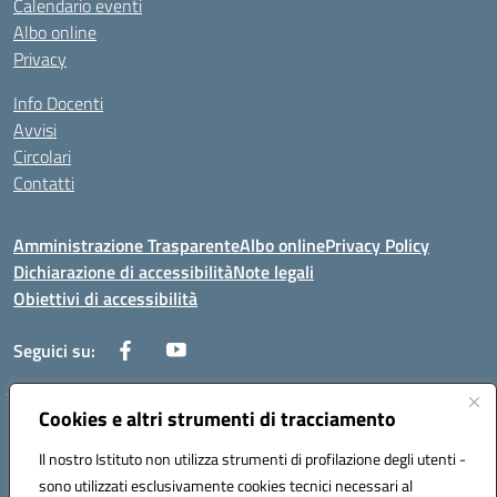
Calendario eventi
Albo online
Privacy
Info Docenti
Avvisi
Circolari
Contatti
Amministrazione Trasparente
Albo online
Privacy Policy
Dichiarazione di accessibilità
Note legali
Obiettivi di accessibilità
Seguici su:
Cookies e altri strumenti di tracciamento
Corso Roma, 1 71100 FOGGIA (FG)
Codice meccanografico: FGPM03000E
Il nostro Istituto non utilizza strumenti di profilazione degli utenti -
Telefono: 0881721392 - Fax: 0881723293
sono utilizzati esclusivamente cookies tecnici necessari al