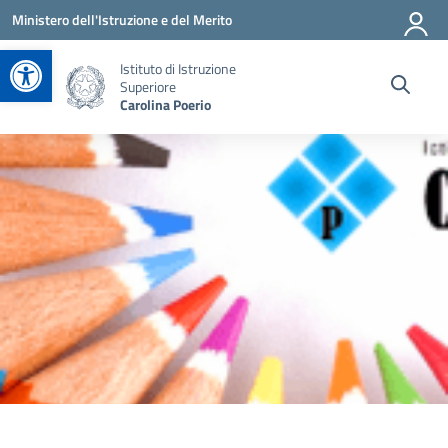
Vai ai contenuti
Vai al menu di navigazione
Vai al footer
Ministero dell'Istruzione e del Merito
Apri la barra degli strumenti
Istituto di Istruzione
Superiore
Carolina Poerio