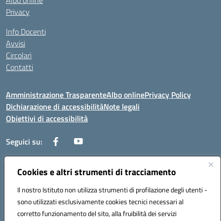
Albo online
Privacy
Info Docenti
Avvisi
Circolari
Contatti
Amministrazione Trasparente
Albo online
Privacy Policy
Dichiarazione di accessibilità
Note legali
Obiettivi di accessibilità
Seguici su:
Cookies e altri strumenti di tracciamento
Corso Roma, 1 71100 FOGGIA (FG)
Codice meccanografico: FGPM03000E
Il nostro Istituto non utilizza strumenti di profilazione degli utenti -
Telefono: 0881721392 - Fax: 0881723293
sono utilizzati esclusivamente cookies tecnici necessari al
Mail: FGPM03000E@istruzione.it - PEC:
corretto funzionamento del sito, alla fruibilità dei servizi
FGPM03000E@pec.istruzione.it