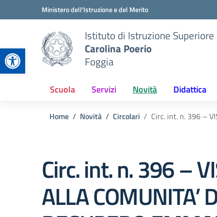
Vai ai contenuti
Vai al menu di navigazione
Vai al footer
Ministero dell'Istruzione e del Merito
Istituto di Istruzione Superiore
Carolina Poerio
Apri la barra degli strumenti
Foggia
Scuola
Servizi
Novità
Didattica
Home
Novità
Circolari
Circ. int. n. 396 
Circ. int. n. 396 – V
ALLA COMUNITA’ D