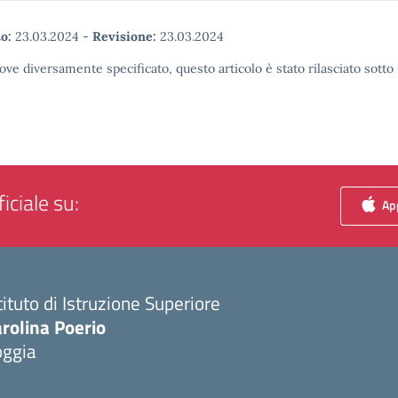
o:
23.03.2024
-
Revisione:
23.03.2024
ove diversamente specificato, questo articolo è stato rilasciato sott
iciale su:
App
tituto di Istruzione Superiore
rolina Poerio
oggia
Visita la pagina iniziale della scuola