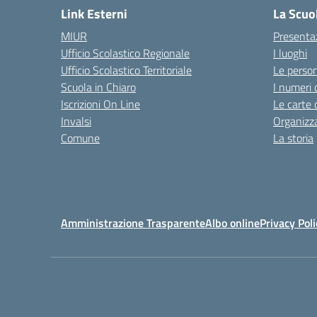
Link Esterni
La Scuo
MIUR
Presenta
Ufficio Scolastico Regionale
I luoghi
Ufficio Scolastico Territoriale
Le perso
Scuola in Chiaro
I numeri 
Iscrizioni On Line
Le carte 
Invalsi
Organizz
Comune
La storia
Amministrazione Trasparente
Albo online
Privacy Poli