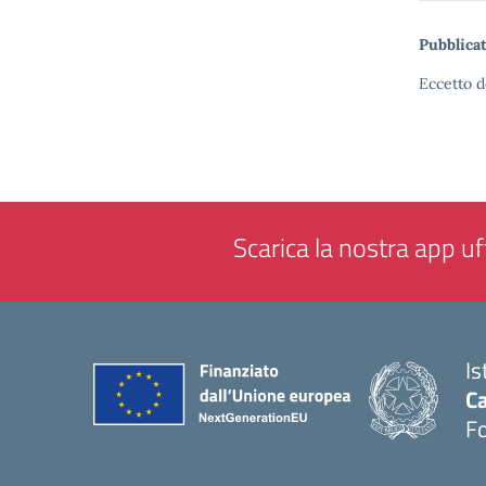
Pubblicat
Eccetto d
Scarica la nostra app uff
Is
Ca
F
— 