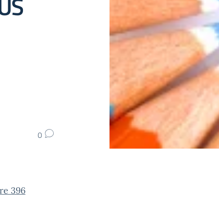
US
0
re 396