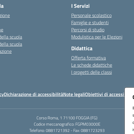
la
I Servizi
zione
Personale scolastico
Famiglie e studenti
ne
Percorsi di studio
della scuola
Modulistica per le Elezioni
della scuola
Didattica
azione
Offerta formativa
Le schede didattiche
I progetti delle classi
cy
Dichiarazione di accessibilità
Note legali
Obiettivi di accessibilit
Corso Roma, 1 71100 FOGGIA (FG)
Codice meccanografico: FGPM03000E
Telefono: 0881721392 - Fax: 0881723293