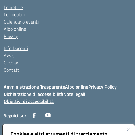
Le notizie
Le circolari
Calendario eventi
Albo online
Privacy
Info Docenti
Avvisi
Circolari
Contatti
Amministrazione Trasparente
Albo online
Privacy Policy
Dichiarazione di accessibilità
Note legali
Obiettivi di accessibilità
Seguici su:
Cookies e altri strumenti di tracciamento