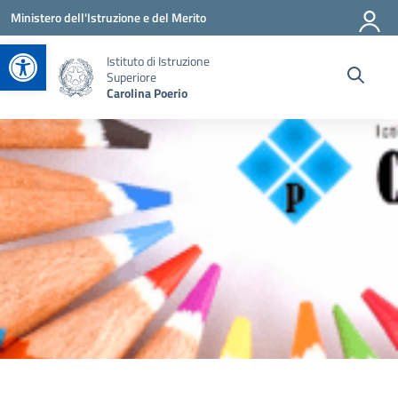
Vai ai contenuti
Vai al menu di navigazione
Vai al footer
Ministero dell'Istruzione e del Merito
Apri la barra degli strumenti
Istituto di Istruzione
Superiore
Carolina Poerio