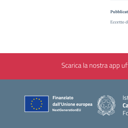
Pubblicat
Eccetto d
Scarica la nostra app uff
Is
Ca
F
— 