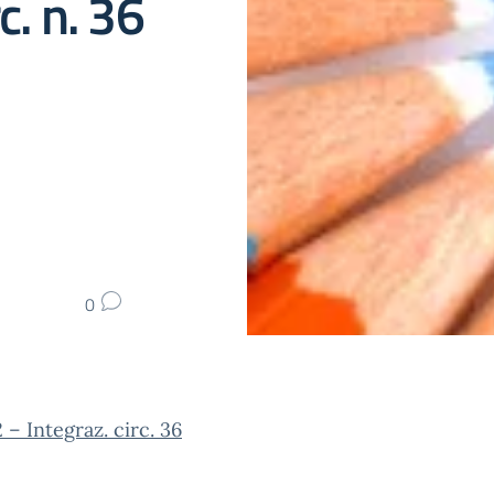
c. n. 36
0
2 – Integraz. circ. 36