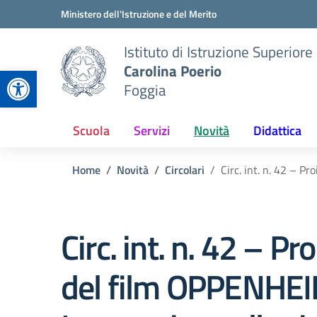
Vai ai contenuti
Vai al menu di navigazione
Vai al footer
Ministero dell'Istruzione e del Merito
Istituto di Istruzione Superiore
Carolina Poerio
Apri la barra degli strumenti
Foggia
Scuola
Servizi
Novità
Didattica
Home
Novità
Circolari
Circ. int. n. 42 – P
Circ. int. n. 42 – Pr
del film OPPENHE