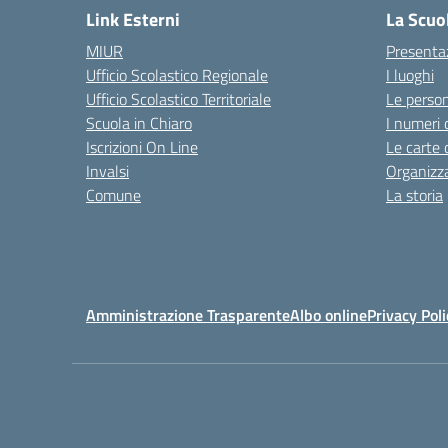
Link Esterni
La Scuo
MIUR
Presenta
Ufficio Scolastico Regionale
I luoghi
Ufficio Scolastico Territoriale
Le perso
Scuola in Chiaro
I numeri 
Iscrizioni On Line
Le carte 
Invalsi
Organizz
Comune
La storia
Amministrazione Trasparente
Albo online
Privacy Poli