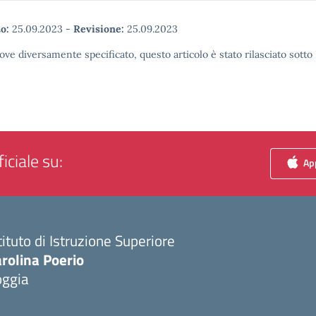
o:
25.09.2023
-
Revisione:
25.09.2023
ove diversamente specificato, questo articolo è stato rilasciato sott
iciale su:
App
tituto di Istruzione Superiore
rolina Poerio
oggia
Visita la pagina iniziale della scuola