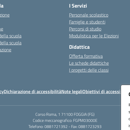
la
I Servizi
zione
Personale scolastico
Famiglie e studenti
ne
Percorsi di studio
della scuola
Modulistica per le Elezioni
della scuola
Didattica
azione
Offerta formativa
Le schede didattiche
I progetti delle classi
cy
Dichiarazione di accessibilità
Note legali
Obiettivi di accessibilit
Corso Roma, 1 71100 FOGGIA (FG)
Codice meccanografico: FGPM03000E
Telefono: 0881721392 - Fax: 0881723293