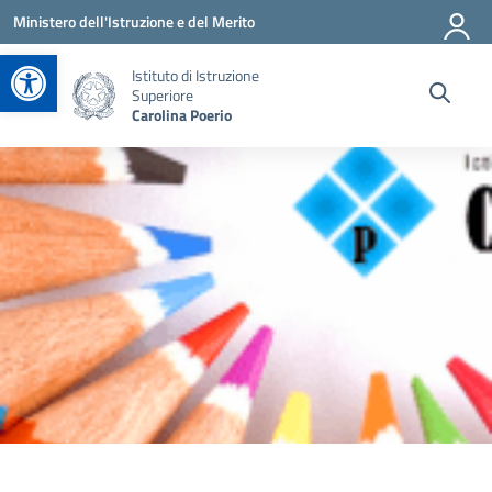
Vai ai contenuti
Vai al menu di navigazione
Vai al footer
Ministero dell'Istruzione e del Merito
Apri la barra degli strumenti
Istituto di Istruzione
Superiore
Carolina Poerio