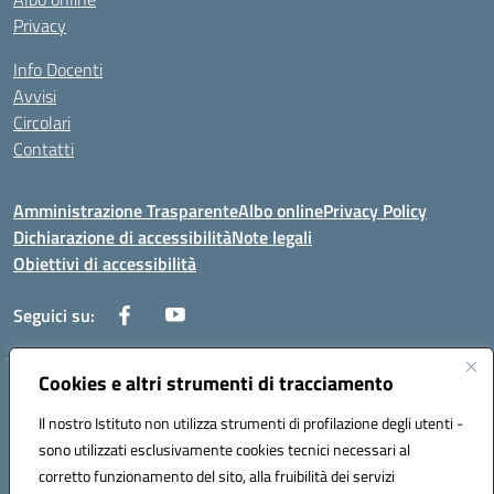
Privacy
Info Docenti
Avvisi
Circolari
Contatti
Amministrazione Trasparente
Albo online
Privacy Policy
Dichiarazione di accessibilità
Note legali
Obiettivi di accessibilità
Seguici su:
Cookies e altri strumenti di tracciamento
Corso Roma, 1 71100 FOGGIA (FG)
Codice meccanografico: FGPM03000E
Il nostro Istituto non utilizza strumenti di profilazione degli utenti -
Telefono: 0881721392 - Fax: 0881723293
sono utilizzati esclusivamente cookies tecnici necessari al
Mail: FGPM03000E@istruzione.it - PEC:
corretto funzionamento del sito, alla fruibilità dei servizi
FGPM03000E@pec.istruzione.it