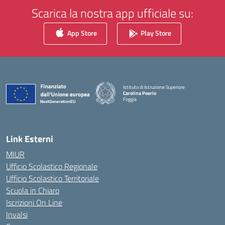
Scarica la nostra app ufficiale su:
App Store
Play Store
Istituto di Istruzione Superiore
Carolina Poerio
Foggia
— Visita la pagina iniziale della scuola
Link Esterni
MIUR
Ufficio Scolastico Regionale
Ufficio Scolastico Territoriale
Scuola in Chiaro
Iscrizioni On Line
Invalsi