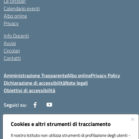
Le circolari
Calendario eventi
Albo online
Privacy
Info Docenti
Avvisi
Circolari
Contatti
Amministrazione Trasparente
Albo online
Privacy Policy
Dichiarazione di accessibilità
Note legali
Obiettivi di accessibilità
Seguici su:
Cookies e altri strumenti di tracciamento
Corso Roma, 1 71100 FOGGIA (FG)
Codice meccanografico: FGPM03000E
Il nostro Istituto non utilizza strumenti di profilazione degli utenti -