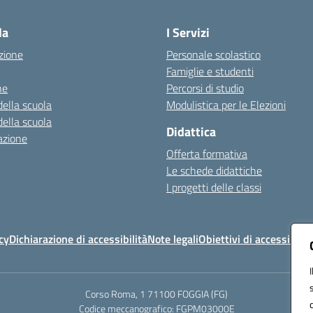
Visita la pagina iniziale della scuola
la
I Servizi
zione
Personale scolastico
Famiglie e studenti
ne
Percorsi di studio
della scuola
Modulistica per le Elezioni
della scuola
Didattica
azione
Offerta formativa
Le schede didattiche
I progetti delle classi
cy
Dichiarazione di accessibilità
Note legali
Obiettivi di accessibilit
Corso Roma, 1 71100 FOGGIA (FG)
Codice meccanografico: FGPM03000E