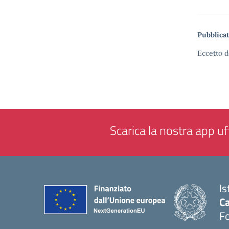
Pubblicat
Eccetto d
Scarica la nostra app uff
Is
Ca
F