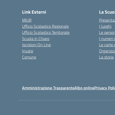
— 
Link Esterni
La Scuo
MIUR
Presenta
Ufficio Scolastico Regionale
I luoghi
Ufficio Scolastico Territoriale
Le perso
Scuola in Chiaro
I numeri 
Iscrizioni On Line
Le carte 
Invalsi
Organizz
Comune
La storia
Amministrazione Trasparente
Albo online
Privacy Poli