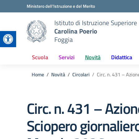
Vai ai contenuti
Vai al menu di navigazione
Vai al footer
Ministero dell'Istruzione e del Merito
Istituto di Istruzione Superiore
Carolina Poerio
Apri la barra degli strumenti
Foggia
Scuola
Servizi
Novità
Didattica
Home
Novità
Circolari
Circ. n. 431 – Azion
Circ. n. 431 – Azion
Sciopero giornalier