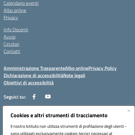
Calendario eventi
Albo online
Privacy
Info Docenti
Avvisi
Circolari
Contatti
Amministrazione Trasparente
Albo online
Privacy Policy
Dichiarazione di accessibilità
Note legali
Obiettivi di accessibilità
Seguici su:
Cookies e altri strumenti di tracciamento
Corso Roma, 1 71100 FOGGIA (FG)
Codice meccanografico: FGPM03000E
Il nostro Istituto non utilizza strumenti di profilazione degli utenti -
Telefono: 0881721392 - Fax: 0881723293
sono utilizzati esclusivamente cookies tecnici necessari al