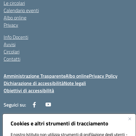
Le circolari
Calendario eventi
Albo online
Privacy
Info Docenti
Avvisi
Circolari
Contatti
Amministrazione Trasparente
Albo online
Privacy Policy
Dichiarazione di accessibilità
Note legali
Obiettivi di accessibilità
Seguici su:
Cookies e altri strumenti di tracciamento
Corso Roma, 1 71100 FOGGIA (FG)
Codice meccanografico: FGPM03000E
Il nostro Istituto non utilizza strumenti di profilazione degli utenti -