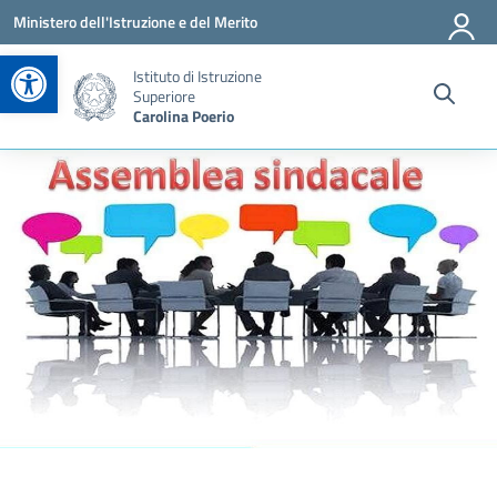
Vai ai contenuti
Vai al menu di navigazione
Vai al footer
Ministero dell'Istruzione e del Merito
Apri la barra degli strumenti
Istituto di Istruzione
Superiore
Carolina Poerio