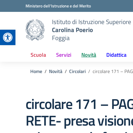
Vai ai contenuti
Vai al menu di navigazione
Vai al footer
Ministero dell'Istruzione e del Merito
Istituto di Istruzione Superiore
Carolina Poerio
Apri la barra degli strumenti
Foggia
Scuola
Servizi
Novità
Didattica
Home
Novità
Circolari
circolare 171 – PAG
circolare 171 – PA
RETE- presa vision