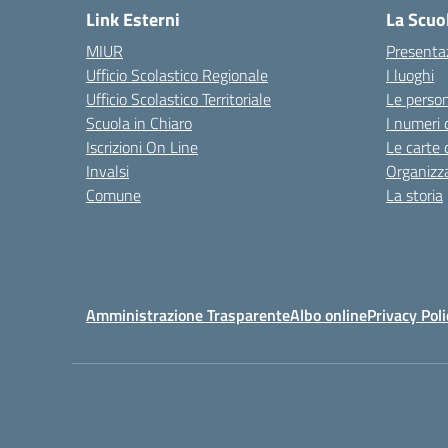
Link Esterni
La Scuo
MIUR
Presenta
Ufficio Scolastico Regionale
I luoghi
Ufficio Scolastico Territoriale
Le perso
Scuola in Chiaro
I numeri 
Iscrizioni On Line
Le carte 
Invalsi
Organizz
Comune
La storia
Amministrazione Trasparente
Albo online
Privacy Poli