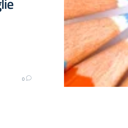
lie
0