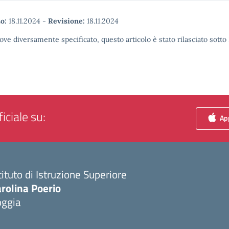
o:
18.11.2024
-
Revisione:
18.11.2024
ove diversamente specificato, questo articolo è stato rilasciato sott
iciale su:
App
tituto di Istruzione Superiore
rolina Poerio
oggia
Visita la pagina iniziale della scuola