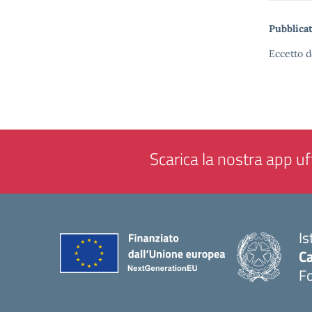
Pubblicat
Eccetto d
Scarica la nostra app uff
Is
Ca
F
— 