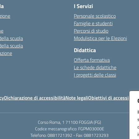
la
I Servizi
zione
Personale scolastico
Famiglie e studenti
ne
Percorsi di studio
della scuola
Modulistica per le Elezioni
della scuola
Didattica
azione
Offerta formativa
Le schede didattiche
I progetti delle classi
cy
Dichiarazione di accessibilità
Note legali
Obiettivi di accessibilit
Corso Roma, 1 71100 FOGGIA (FG)
Codice meccanografico: FGPM03000E
Telefono: 0881721392 - Fax: 0881723293