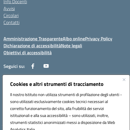
Info Docenti
Avvisi
Circolari
Contatti
Amministrazione Trasparente
Albo online
Privacy Policy
Dichiarazione di accessibilità
Note legali
Obiettivi di accessibilità
Seguici su:
Cookies e altri strumenti di tracciamento
Corso Roma, 1 71100 FOGGIA (FG)
Codice meccanografico: FGPM03000E
Il nostro Istituto non utilizza strumenti di profilazione degli utenti -
Telefono: 0881721392 - Fax: 0881723293
sono utilizzati esclusivamente cookies tecnici necessari al
Mail: FGPM03000E@istruzione.it - PEC:
corretto funzionamento del sito, alla fruibilità dei servizi
FGPM03000E@pec.istruzione.it
istituzionali e alla sua accessibilità – sono utilizzati, inoltre,
Codice fiscale: 80002240713
strumenti statistici anonimizzati messi a disposizione da Web
Analytics Italia.