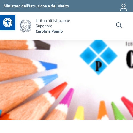
Vai ai contenuti
Vai al menu di navigazione
Vai al footer
Ministero dell'Istruzione e del Merito
Apri la barra degli strumenti
Istituto di Istruzione
Superiore
Carolina Poerio