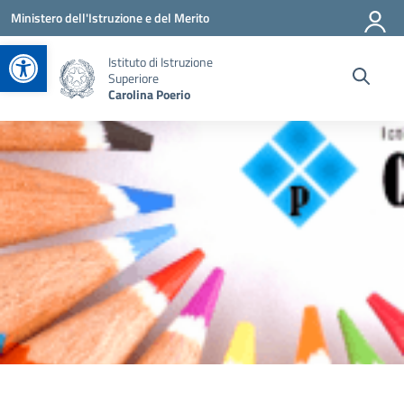
Vai ai contenuti
Vai al menu di navigazione
Vai al footer
Ministero dell'Istruzione e del Merito
Apri la barra degli strumenti
Istituto di Istruzione
Superiore
Carolina Poerio