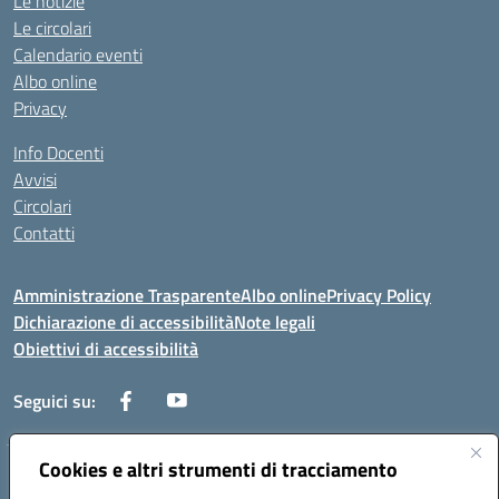
Le notizie
Le circolari
Calendario eventi
Albo online
Privacy
Info Docenti
Avvisi
Circolari
Contatti
Amministrazione Trasparente
Albo online
Privacy Policy
Dichiarazione di accessibilità
Note legali
Obiettivi di accessibilità
Seguici su:
Cookies e altri strumenti di tracciamento
Corso Roma, 1 71100 FOGGIA (FG)