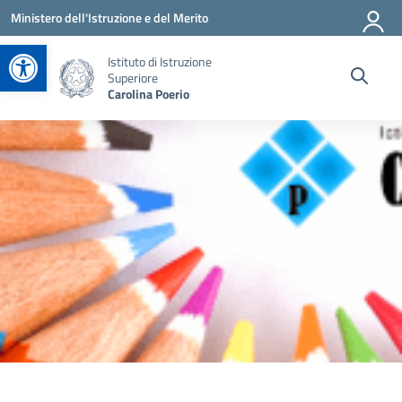
Vai ai contenuti
Vai al menu di navigazione
Vai al footer
Ministero dell'Istruzione e del Merito
Apri la barra degli strumenti
Istituto di Istruzione
Superiore
Carolina Poerio