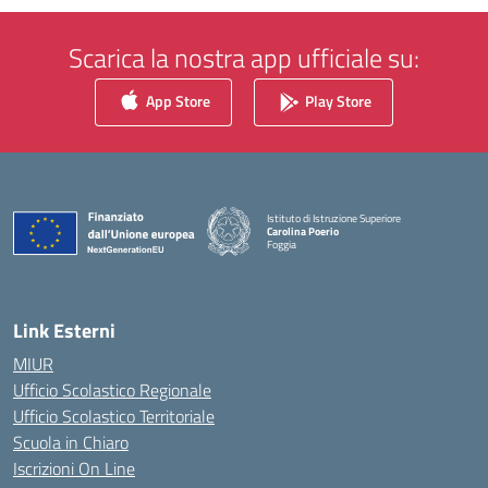
Scarica la nostra app ufficiale su:
App Store
Play Store
Istituto di Istruzione Superiore
Carolina Poerio
Foggia
— Visita la pagina iniziale della scuola
Link Esterni
MIUR
Ufficio Scolastico Regionale
Ufficio Scolastico Territoriale
Scuola in Chiaro
Iscrizioni On Line