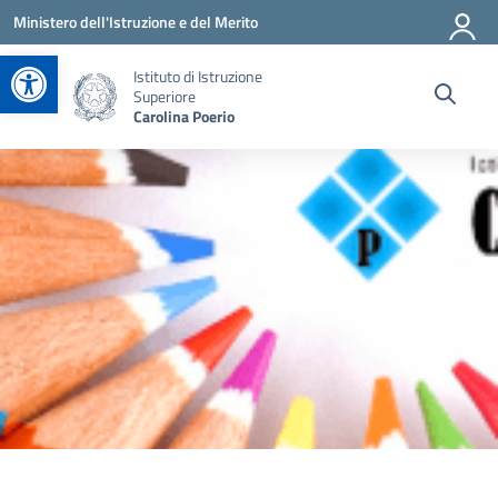
Vai ai contenuti
Vai al menu di navigazione
Vai al footer
Ministero dell'Istruzione e del Merito
Apri la barra degli strumenti
Istituto di Istruzione
Superiore
Carolina Poerio