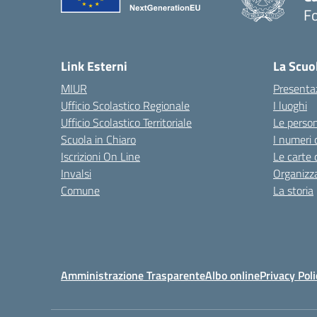
F
— 
Link Esterni
La Scuo
MIUR
Presenta
Ufficio Scolastico Regionale
I luoghi
Ufficio Scolastico Territoriale
Le perso
Scuola in Chiaro
I numeri 
Iscrizioni On Line
Le carte 
Invalsi
Organizz
Comune
La storia
Amministrazione Trasparente
Albo online
Privacy Poli