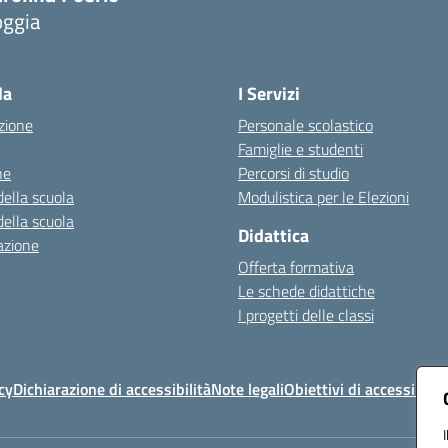
oggia
Visita la pagina iniziale della scuola
la
I Servizi
zione
Personale scolastico
Famiglie e studenti
ne
Percorsi di studio
della scuola
Modulistica per le Elezioni
della scuola
Didattica
azione
Offerta formativa
Le schede didattiche
I progetti delle classi
cy
Dichiarazione di accessibilità
Note legali
Obiettivi di accessibilit