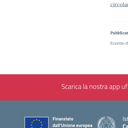
circola
Pubblicat
Eccetto d
Scarica la nostra app uff
Is
Ca