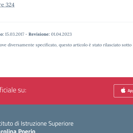
re 324
o:
15.03.2017
-
Revisione:
01.04.2023
ove diversamente specificato, questo articolo è stato rilasciato sott
iciale su:
App
tituto di Istruzione Superiore
rolina Poerio