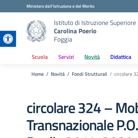
Vai ai contenuti
Vai al menu di navigazione
Vai al footer
Ministero dell'Istruzione e del Merito
Istituto di Istruzione Superiore
Carolina Poerio
Apri la barra degli strumenti
Foggia
Scuola
Servizi
Novità
Didattica
Home
Novità
Fondi Strutturali
circolare 3
circolare 324 – Mob
Transnazionale P.O.