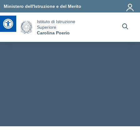
Vai ai contenuti
Vai al menu di navigazione
Vai al footer
Ministero dell'Istruzione e del Merito
Apri la barra degli strumenti
Istituto di Istruzione
Superiore
Carolina Poerio