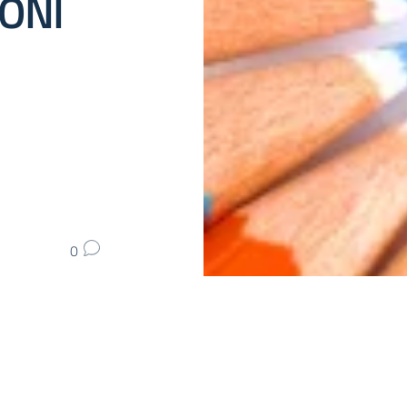
IONI
0