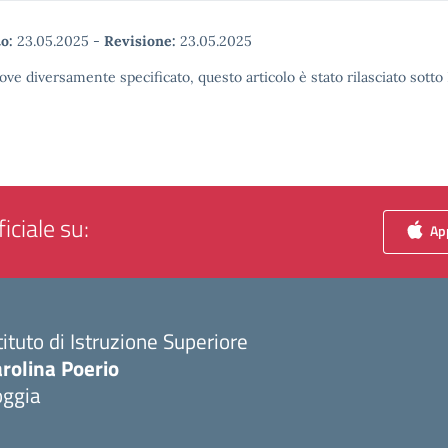
o:
23.05.2025
-
Revisione:
23.05.2025
ove diversamente specificato, questo articolo è stato rilasciato sott
iciale su:
App
tituto di Istruzione Superiore
rolina Poerio
oggia
Visita la pagina iniziale della scuola