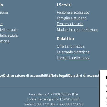
la
I Servizi
zione
Personale scolastico
Famiglie e studenti
ne
Percorsi di studio
della scuola
Modulistica per le Elezioni
della scuola
Didattica
azione
Offerta formativa
Le schede didattiche
I progetti delle classi
cy
Dichiarazione di accessibilità
Note legali
Obiettivi di accessibilit
Corso Roma, 1 71100 FOGGIA (FG)
Codice meccanografico: FGPM03000E
Telefono: 0881721392 - Fax: 0881723293