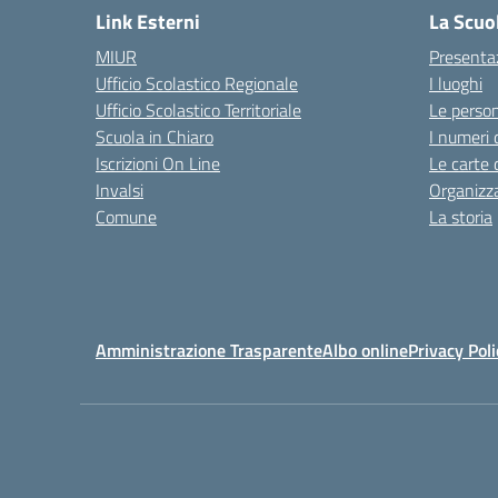
Link Esterni
La Scuo
MIUR
Presenta
Ufficio Scolastico Regionale
I luoghi
Ufficio Scolastico Territoriale
Le perso
Scuola in Chiaro
I numeri 
Iscrizioni On Line
Le carte 
Invalsi
Organizz
Comune
La storia
Amministrazione Trasparente
Albo online
Privacy Poli