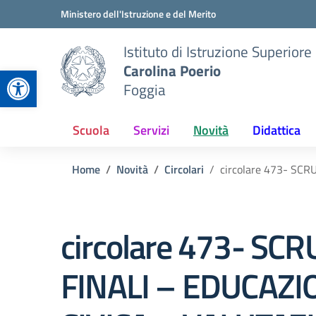
Vai ai contenuti
Vai al menu di navigazione
Vai al footer
Ministero dell'Istruzione e del Merito
Istituto di Istruzione Superiore
Carolina Poerio
Apri la barra degli strumenti
Foggia
Scuola
Servizi
Novità
Didattica
Home
Novità
Circolari
circolare 473- SC
circolare 473- SCR
FINALI – EDUCAZI