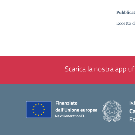
Pubblicat
Eccetto d
Scarica la nostra app uff
Is
Ca
F
— 