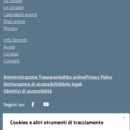
Le notizie
Le circolari
Calendario eventi
Albo online
Privacy
Info Docenti
Avvisi
Circolari
Contatti
Amministrazione Trasparente
Albo online
Privacy Policy
Dichiarazione di accessibilità
Note legali
Obiettivi di accessibilità
Seguici su:
Cookies e altri strumenti di tracciamento
Corso Roma, 1 71100 FOGGIA (FG)