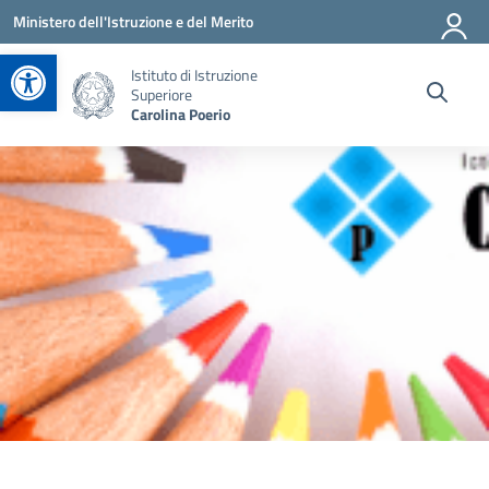
Vai ai contenuti
Vai al menu di navigazione
Vai al footer
Ministero dell'Istruzione e del Merito
Apri la barra degli strumenti
Istituto di Istruzione
Superiore
Carolina Poerio