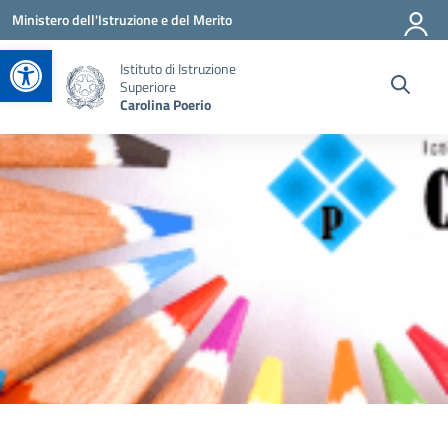
Vai ai contenuti
Vai al menu di navigazione
Vai al footer
Ministero dell'Istruzione e del Merito
Apri la barra degli strumenti
Istituto di Istruzione
Superiore
Carolina Poerio