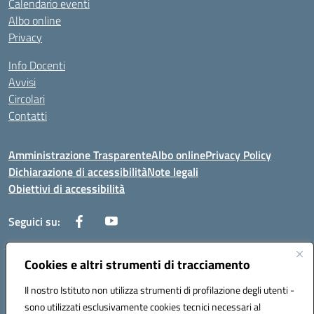
Calendario eventi
Albo online
Privacy
Info Docenti
Avvisi
Circolari
Contatti
Amministrazione Trasparente
Albo online
Privacy Policy
Dichiarazione di accessibilità
Note legali
Obiettivi di accessibilità
Seguici su:
Cookies e altri strumenti di tracciamento
Corso Roma, 1 71100 FOGGIA (FG)
Codice meccanografico: FGPM03000E
Il nostro Istituto non utilizza strumenti di profilazione degli utenti -
Telefono: 0881721392 - Fax: 0881723293
sono utilizzati esclusivamente cookies tecnici necessari al