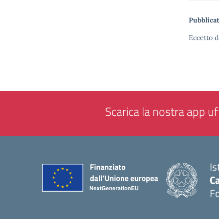
Pubblicat
Eccetto d
Scarica la nostra app uff
Is
Ca
F
— 