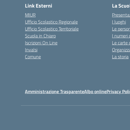
Link Esterni
La Scuo
MIUR
Presenta
Ufficio Scolastico Regionale
I luoghi
Ufficio Scolastico Territoriale
Le perso
Scuola in Chiaro
I numeri 
Iscrizioni On Line
Le carte 
Invalsi
Organizz
Comune
La storia
Amministrazione Trasparente
Albo online
Privacy Poli