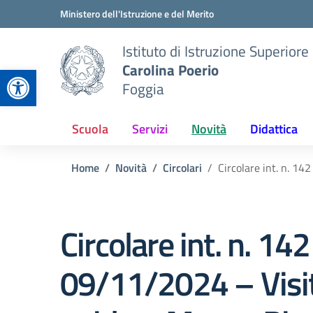
Vai ai contenuti
Vai al menu di navigazione
Vai al footer
Ministero dell'Istruzione e del Merito
Istituto di Istruzione Superiore
Carolina Poerio
Apri la barra degli strumenti
Foggia
Scuola
Servizi
Novità
Didattica
Home
Novità
Circolari
Circolare int. n. 1
Circolare int. n. 142
09/11/2024 – Visi