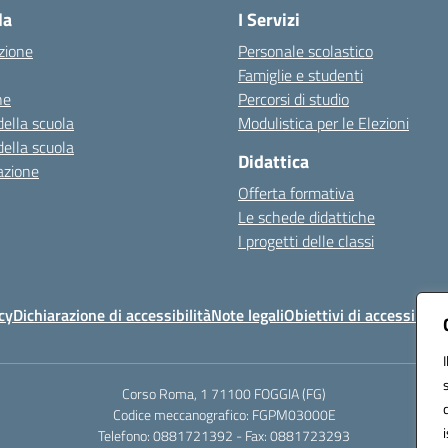
la
I Servizi
zione
Personale scolastico
Famiglie e studenti
ne
Percorsi di studio
della scuola
Modulistica per le Elezioni
della scuola
Didattica
azione
Offerta formativa
Le schede didattiche
I progetti delle classi
cy
Dichiarazione di accessibilità
Note legali
Obiettivi di accessibilit
Corso Roma, 1 71100 FOGGIA (FG)
Codice meccanografico: FGPM03000E
Telefono: 0881721392 - Fax: 0881723293