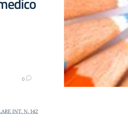
medico
0
ARE INT. N. 142