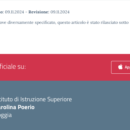
o:
09.11.2024
-
Revisione:
09.11.2024
ove diversamente specificato, questo articolo è stato rilasciato sott
iciale su:
App
tituto di Istruzione Superiore
rolina Poerio
oggia
Visita la pagina iniziale della scuola