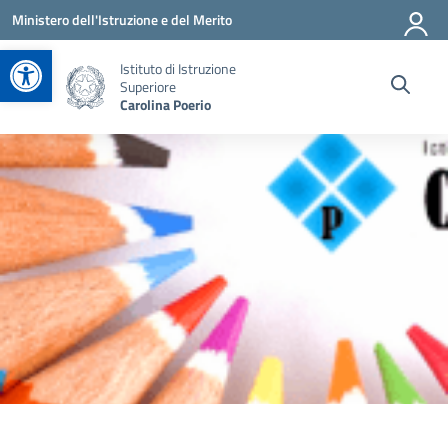
Vai ai contenuti
Vai al menu di navigazione
Vai al footer
Ministero dell'Istruzione e del Merito
Apri la barra degli strumenti
Istituto di Istruzione
Superiore
Carolina Poerio