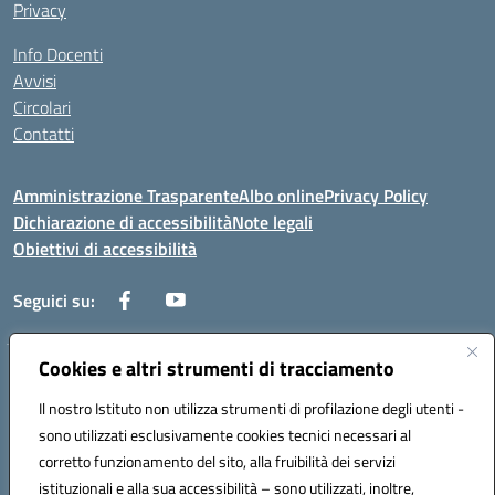
Privacy
Info Docenti
Avvisi
Circolari
Contatti
Amministrazione Trasparente
Albo online
Privacy Policy
Dichiarazione di accessibilità
Note legali
Obiettivi di accessibilità
Seguici su:
Cookies e altri strumenti di tracciamento
Corso Roma, 1 71100 FOGGIA (FG)
Codice meccanografico: FGPM03000E
Il nostro Istituto non utilizza strumenti di profilazione degli utenti -
Telefono: 0881721392 - Fax: 0881723293
sono utilizzati esclusivamente cookies tecnici necessari al
Mail: FGPM03000E@istruzione.it - PEC:
corretto funzionamento del sito, alla fruibilità dei servizi
FGPM03000E@pec.istruzione.it
istituzionali e alla sua accessibilità – sono utilizzati, inoltre,
Codice fiscale: 80002240713