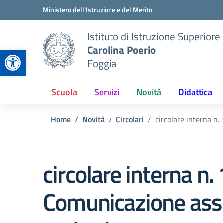
Vai ai contenuti
Vai al menu di navigazione
Vai al footer
Ministero dell'Istruzione e del Merito
Istituto di Istruzione Superiore
Carolina Poerio
Apri la barra degli strumenti
Foggia
Scuola
Servizi
Novità
Didattica
Home
Novità
Circolari
circolare interna n
circolare interna n.
Comunicazione ass