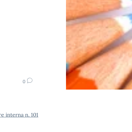
0
re interna n. 101