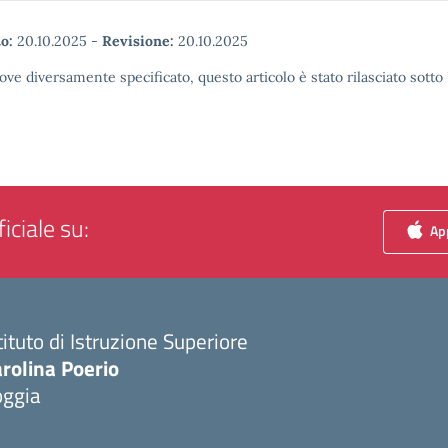
o:
20.10.2025
-
Revisione:
20.10.2025
ove diversamente specificato, questo articolo è stato rilasciato sott
iciale su:
App
tituto di Istruzione Superiore
rolina Poerio
oggia
Visita la pagina iniziale della scuola