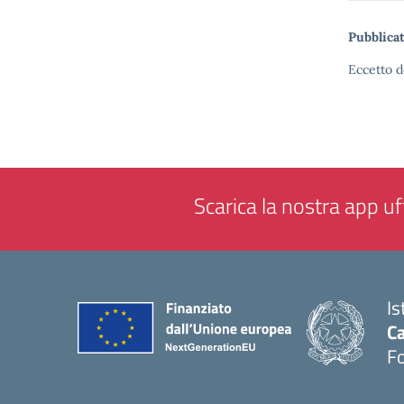
Pubblicat
Eccetto d
Scarica la nostra app uff
Is
Ca
F
— 