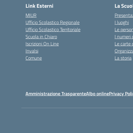
Link Esterni
La Scuo
MIUR
Presenta
Ufficio Scolastico Regionale
I luoghi
Ufficio Scolastico Territoriale
Le perso
Scuola in Chiaro
I numeri 
Iscrizioni On Line
Le carte 
Invalsi
Organizz
Comune
La storia
Amministrazione Trasparente
Albo online
Privacy Poli