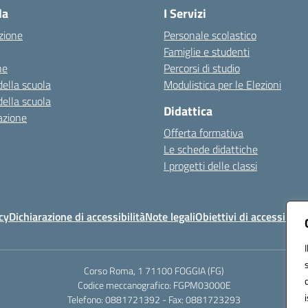
la
I Servizi
zione
Personale scolastico
Famiglie e studenti
ne
Percorsi di studio
della scuola
Modulistica per le Elezioni
della scuola
Didattica
azione
Offerta formativa
Le schede didattiche
I progetti delle classi
cy
Dichiarazione di accessibilità
Note legali
Obiettivi di accessibilit
Corso Roma, 1 71100 FOGGIA (FG)
Codice meccanografico: FGPM03000E
Telefono: 0881721392 - Fax: 0881723293