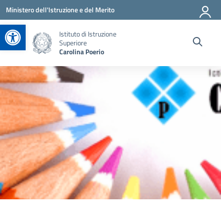
Vai ai contenuti
Vai al menu di navigazione
Vai al footer
Ministero dell'Istruzione e del Merito
Apri la barra degli strumenti
Istituto di Istruzione
Superiore
Carolina Poerio