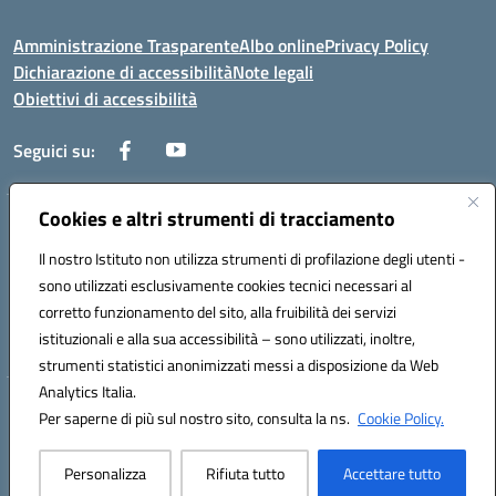
Amministrazione Trasparente
Albo online
Privacy Policy
Dichiarazione di accessibilità
Note legali
Obiettivi di accessibilità
Seguici su:
Cookies e altri strumenti di tracciamento
Corso Roma, 1 71100 FOGGIA (FG)
Codice meccanografico: FGPM03000E
Il nostro Istituto non utilizza strumenti di profilazione degli utenti -
Telefono: 0881721392 - Fax: 0881723293
sono utilizzati esclusivamente cookies tecnici necessari al
Mail: FGPM03000E@istruzione.it - PEC:
corretto funzionamento del sito, alla fruibilità dei servizi
FGPM03000E@pec.istruzione.it
istituzionali e alla sua accessibilità – sono utilizzati, inoltre,
Codice fiscale: 80002240713
strumenti statistici anonimizzati messi a disposizione da Web
Analytics Italia.
Hosting & Powered by 3D Solution S.r.l.
Per saperne di più sul nostro sito, consulta la ns.
Cookie Policy.
Concept & Design by Designers Italia
Personalizza
Rifiuta tutto
Accettare tutto