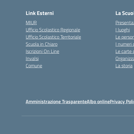
Link Esterni
La Scuo
MIUR
Presenta
Ufficio Scolastico Regionale
I luoghi
Ufficio Scolastico Territoriale
Le perso
Scuola in Chiaro
I numeri 
Iscrizioni On Line
Le carte 
Invalsi
Organizz
Comune
La storia
Amministrazione Trasparente
Albo online
Privacy Poli