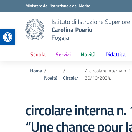
Vai ai contenuti
Vai al menu di navigazione
Vai al footer
Ministero dell'Istruzione e del Merito
Istituto di Istruzione Superiore
Carolina Poerio
Apri la barra degli strumenti
Foggia
Scuola
Servizi
Novità
Didattica
Home
circolare interna n. 
Novità
Circolari
30/10/2024.
circolare interna n.
“Une chance pour l