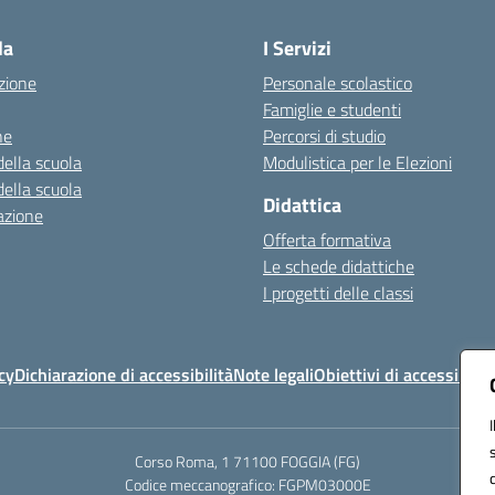
la
I Servizi
zione
Personale scolastico
Famiglie e studenti
ne
Percorsi di studio
della scuola
Modulistica per le Elezioni
della scuola
Didattica
azione
Offerta formativa
Le schede didattiche
I progetti delle classi
cy
Dichiarazione di accessibilità
Note legali
Obiettivi di accessibilit
Corso Roma, 1 71100 FOGGIA (FG)
Codice meccanografico: FGPM03000E