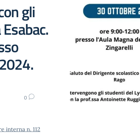
con gli
à Esabac.
sso
/2024.
0
re interna n. 112