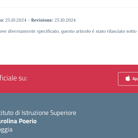
o:
25.10.2024
-
Revisione:
25.10.2024
ove diversamente specificato, questo articolo è stato rilasciato sott
iciale su:
App
tituto di Istruzione Superiore
rolina Poerio
oggia
Visita la pagina iniziale della scuola