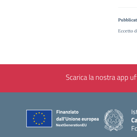
Pubblicat
Eccetto d
Scarica la nostra app uff
Is
Ca
F
— 